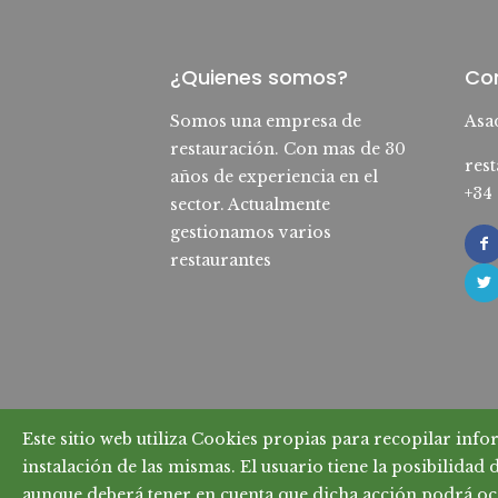
¿Quienes somos?
Co
Somos una empresa de
Asa
restauración. Con mas de 30
res
años de experiencia en el
+34
sector. Actualmente
gestionamos varios
restaurantes
Este sitio web utiliza Cookies propias para recopilar inf
© 2025 GUILLERISA S.L. Todos los dere
instalación de las mismas. El usuario tiene la posibilidad
Política de privacidad
-
Condiciones de
aunque deberá tener en cuenta que dicha acción podrá oca